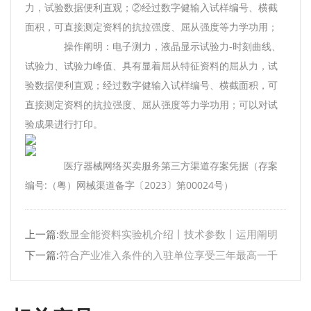
力，试验数据便利直观；②经过数字健输入试样编号、横截
面积，可直接测定资料的抗拉强度、屈从强度等力学功用；
操作阐明：电子测力，液晶显示试验力-时刻曲线、
试验力、试验力峰值、具有显着屈从特征资料的屈从力，试
验数据便利直观；经过数字健输入试样编号、横截面积，可
直接测定资料的抗拉强度、屈从强度等力学功用；可以对试
验成果进行打印。
医疗器械网络买卖服务第三方渠道存案凭据（存案
编号:（粤）网械渠道备字〔2023〕第00024号）
上一篇:
数显全能资料实验机介绍丨技术参数丨运用阐明
丨图片丨装置与调试
下一篇:
符合产业准入条件的入驻单位享受三年最高一千
万元阶梯式资金支持