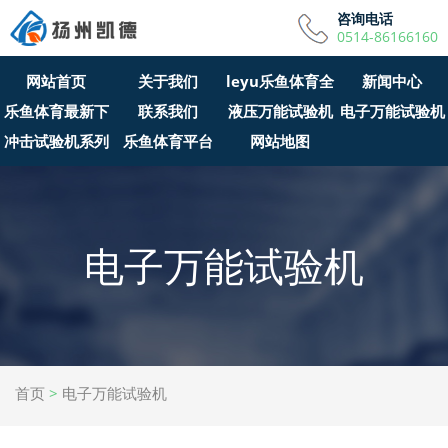
咨询电话
0514-86166160
网站首页
关于我们
leyu乐鱼体育全
新闻中心
乐鱼体育最新下
联系我们
液压万能试验机
站APP
电子万能试验机
冲击试验机系列
载安装
乐鱼体育平台
网站地图
电子万能试验机
首页
>
电子万能试验机