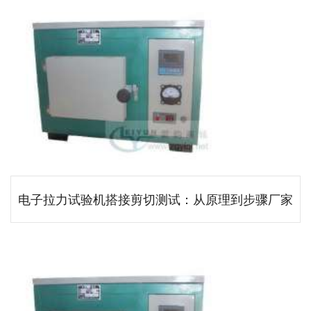
电子拉力试验机搭接剪切测试：从原理到步骤厂家
技术解答！