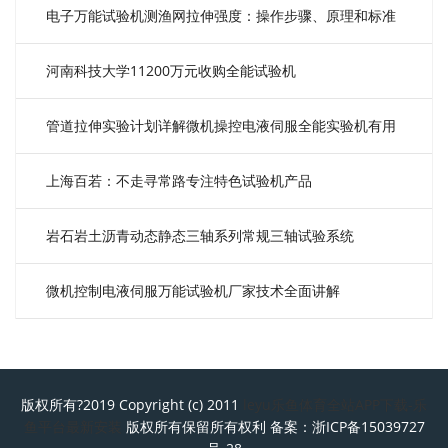
电子万能试验机测渔网拉伸强度：操作步骤、原理和标准
详解！
河南科技大学11200万元收购全能试验机
管道拉伸实验计划详解微机操控电液伺服全能实验机有用
攻略！
上海百若：不走寻常路专注特色试验机产品
岩石岩土沥青动态静态三轴系列常规三轴试验系统
微机控制电液伺服万能试验机厂家技术全面讲解
版权所有?2019 Copyright (c) 2011
leyu乐鱼体育全站APP下载-乐
鱼平台最新安装
版权所有保留所有权利 备案：
浙ICP备15039727