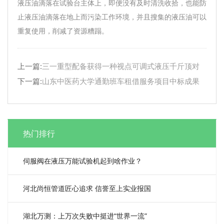
液压油滴落在试验台主体上，即便没有及时清洗收拾，也能防
止液压油滴落在地上而污染工作环境，并且搜集的液压油可以
重复使用，削减了资源糟蹋。
上一篇:
三一重型配备获得一种视点可调式液压千斤顶对
顶试验装置专利
下一篇:
山东中医药大学通勤班车租借服务项目中标成果
解析
热门排行
伺服阀在液压万能试验机起到啥作业？
河北尚恒管道匠心追求 信誉至上实业报国
湖北万测：上万次失败中挺进“世界一流”