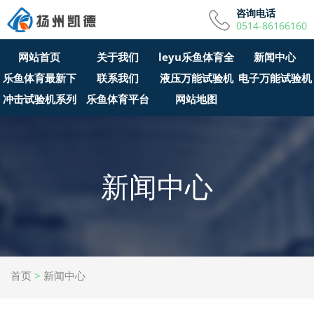
咨询电话
0514-86166160
网站首页
关于我们
leyu乐鱼体育全
新闻中心
乐鱼体育最新下
联系我们
液压万能试验机
站APP
电子万能试验机
冲击试验机系列
载安装
乐鱼体育平台
网站地图
新闻中心
首页
>
新闻中心