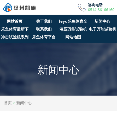
咨询电话
0514-86166160
网站首页
关于我们
leyu乐鱼体育全
新闻中心
乐鱼体育最新下
联系我们
液压万能试验机
站APP
电子万能试验机
冲击试验机系列
载安装
乐鱼体育平台
网站地图
新闻中心
首页
>
新闻中心