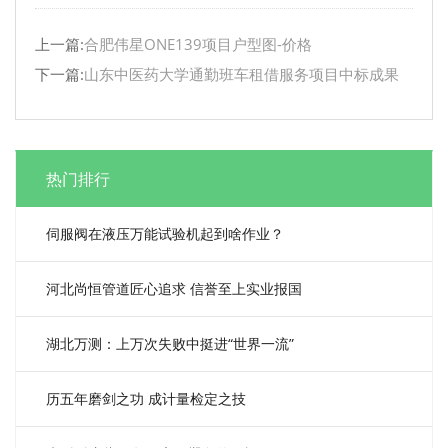
上一篇:
合肥伟星ONE139项目户型图-价格
下一篇:
山东中医药大学通勤班车租借服务项目中标成果
解析
热门排行
伺服阀在液压万能试验机起到啥作业？
河北尚恒管道匠心追求 信誉至上实业报国
湖北万测：上万次失败中挺进“世界一流”
历五年磨剑之功 成计量检定之技