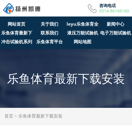
咨询电话
0514-86166160
网站首页
关于我们
leyu乐鱼体育全
新闻中心
乐鱼体育最新下
联系我们
液压万能试验机
站APP
电子万能试验机
冲击试验机系列
载安装
乐鱼体育平台
网站地图
乐鱼体育最新下载安装
首页
>
乐鱼体育最新下载安装