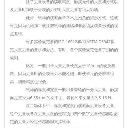
除了丈量设备的读取精度，触摸元件的尺度和方式以
及丈量时加载于外表的力都对尺度丈量有很大影响。
此外，试样的横截面常常不是抱负的矩形方式。这或
许是因为机械加工或注塑试样的洼陷和非必须拔模角形成的视
点差错。
许多实验规范参阅ISO 16012和/或ASTM D5947拟
定尺度丈量的要求和办法。有时，各个实验规范包含了别的的
规则。
比方，一般用卡尺来丈量长度大于10 mm的硬质塑
料。因为丈量时的外表压力不能检测，即便卡尺的分辨率很
高，测验精度也很低。
试样的厚度和宽度一般用含棘轮的千分尺丈量。触摸
面是直径为6.35 mm的圆平面。棘轮约束丈量力为5-15 N。
在主动体系中，厚度和宽度由横截面丈量设备丈量。
这个丈量设备在丈量尺度的进程顶用四个数字丈量传感器以必
定的丈量力经过传感器脚支撑试样。