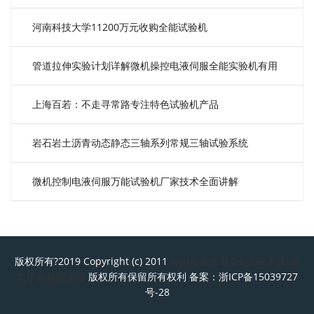
详解！
河南科技大学11200万元收购全能试验机
管道拉伸实验计划详解微机操控电液伺服全能实验机有用
攻略！
上海百若：不走寻常路专注特色试验机产品
岩石岩土沥青动态静态三轴系列常规三轴试验系统
微机控制电液伺服万能试验机厂家技术全面讲解
版权所有?2019 Copyright (c) 2011
leyu乐鱼体育全站APP下载-乐
鱼平台最新安装
版权所有保留所有权利 备案：
浙ICP备15039727
号-28