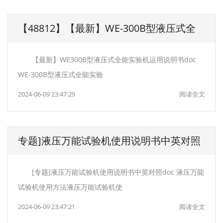
【48812】【最新】WE-300B型液压式全
能实验机运用说明书
【最新】WE300B型液压式全能实验机运用说明书doc
WE-300B型液压式全能实验
2024-06-09 23:47:29
阅读全文
专题]液压万能试验机使用说明书中英对照
[专题]液压万能试验机使用说明书中英对照doc 液压万能
试验机使用方法液压万能试验机使
2024-06-09 23:47:21
阅读全文